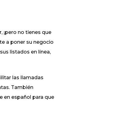
, ¡pero no tienes que
rte a poner su negocio
us listados en línea,
itar las llamadas
entas. También
e en español para que