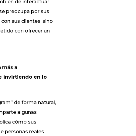
mbién de interactuar
 se preocupa por sus
 con sus clientes, sino
etido con ofrecer un
n más a
 invirtiendo en lo
ram” de forma natural,
omparte algunas
ublica cómo sus
 de personas reales